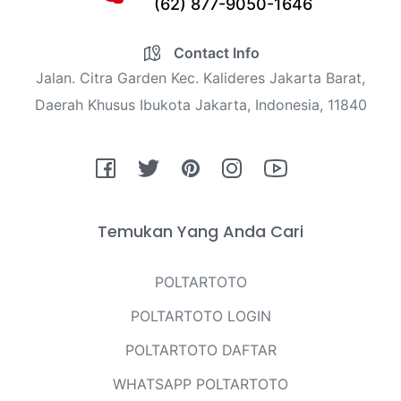
(62) 877-9050-1646
Contact Info
Jalan. Citra Garden Kec. Kalideres Jakarta Barat,
Daerah Khusus Ibukota Jakarta, Indonesia, 11840
Fb
Tw
Pin
Ins
You
Temukan Yang Anda Cari
POLTARTOTO
POLTARTOTO LOGIN
POLTARTOTO DAFTAR
WHATSAPP POLTARTOTO