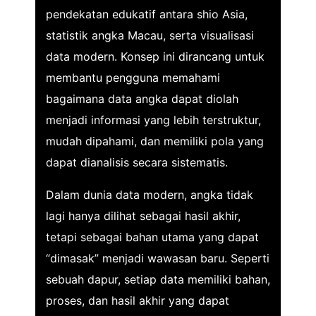
pendekatan edukatif antara shio Asia,
statistik angka Macau, serta visualisasi
data modern. Konsep ini dirancang untuk
membantu pengguna memahami
bagaimana data angka dapat diolah
menjadi informasi yang lebih terstruktur,
mudah dipahami, dan memiliki pola yang
dapat dianalisis secara sistematis.
Dalam dunia data modern, angka tidak
lagi hanya dilihat sebagai hasil akhir,
tetapi sebagai bahan utama yang dapat
“dimasak” menjadi wawasan baru. Seperti
sebuah dapur, setiap data memiliki bahan,
proses, dan hasil akhir yang dapat