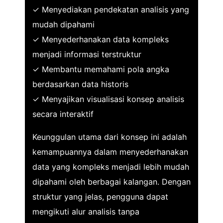
✓ Menyediakan pendekatan analisis yang
mudah dipahami
✓ Menyederhanakan data kompleks
menjadi informasi terstruktur
✓ Membantu memahami pola angka
berdasarkan data historis
✓ Menyajikan visualisasi konsep analisis
secara interaktif
Keunggulan utama dari konsep ini adalah
kemampuannya dalam menyederhanakan
data yang kompleks menjadi lebih mudah
dipahami oleh berbagai kalangan. Dengan
struktur yang jelas, pengguna dapat
mengikuti alur analisis tanpa