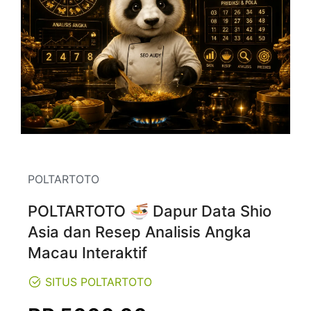
POLTARTOTO
POLTARTOTO 🍜 Dapur Data Shio
Asia dan Resep Analisis Angka
Macau Interaktif
SITUS POLTARTOTO
Regular