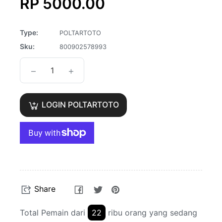
RP 5000.00
price
Type:
POLTARTOTO
Sku:
800902578993
−
+
LOGIN POLTARTOTO
Share
Tweet
Pin
Share
on
on
on
Facebook
Twitter
Pinterest
Total Pemain dari
22
ribu orang yang sedang