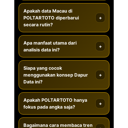
Apakah data Macau di
POLTARTOTO diperbarui
secara rutin?
Apa manfaat utama dari
analisis data ini?
Siapa yang cocok
menggunakan konsep Dapur
Data ini?
Apakah POLTARTOTO hanya
fokus pada angka saja?
Bagaimana cara membaca tren