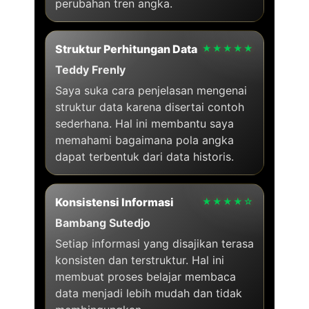
perubahan tren angka.
Struktur Perhitungan Data
★★★★★
Teddy Frenly
Saya suka cara penjelasan mengenai
struktur data karena disertai contoh
sederhana. Hal ini membantu saya
memahami bagaimana pola angka
dapat terbentuk dari data historis.
Konsistensi Informasi
★★★★☆
Bambang Sutedjo
Setiap informasi yang disajikan terasa
konsisten dan terstruktur. Hal ini
membuat proses belajar membaca
data menjadi lebih mudah dan tidak